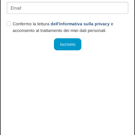
dati e innovazione - Milano - 30
Ottobre 2025
31/10/2025
Confermo la lettura
dell'informativa sulla privacy
e
Oltre l’accreditamento: costruire il
acconsento al trattamento dei miei dati personali.
futuro delle cure domiciliari con dati e
innovazione Il...
Vai all'articolo
EVENTO GRATUITO A MILANO
DEL 30 OTTOBRE 2025 - Oltre
l’accreditamento: costruire il
futuro delle cure domiciliari con
dati e innovazione
12/09/2025