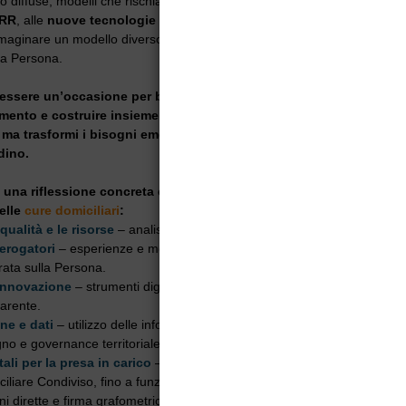
oco diffuse, modelli che rischiano di ridursi a mera assistenza infermierist
RR
, alle
nuove tecnologie digitali
e a un cittadino più consapevole, s
aginare un modello diverso: efficiente, sostenibile e capace di metter
la Persona.
essere un’occasione per buttare il cuore oltre l’ostacolo: superare
ento e costruire insieme un futuro delle cure domiciliari che no
, ma trasformi i bisogni emergenti in opportunità di innovazione e
adino.
 una riflessione concreta e orientata al futuro attorno a temi centr
elle
cure domiciliari
:
 qualità e le risorse
– analisi dei bisogni, sostenibilità e continuità delle
erogatori
– esperienze e modelli organizzativi per una presa in carico
rata sulla Persona.
innovazione
– strumenti digitali e nuove piattaforme per un’assistenza
parente.
e e dati
– utilizzo delle informazioni di erogazione per analisi predittiv
gno e governance territoriale.
ali per la presa in carico
– dalla Valutazione Multidimensionale interR
iliare Condiviso, fino a funzionalità evolute come gestione autonoma d
i dirette e firma grafometrica a domicilio.