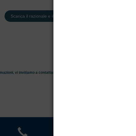
Scarica il razionale e il programma dell'evento
mazioni, vi invitiamo a contattarci!
info@studiovega.it
|
+
39 04381890637