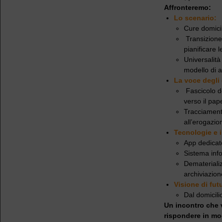
Affronteremo:
Lo scenario:
Cure domicil
Transizione 
pianificare l
Universalità
modello di 
La voce degli 
Fascicolo do
verso il pap
Tracciamento
all’erogazio
Tecnologie e 
App dedicate 
Sistema info
Dematerializ
archiviazion
Visione di fut
Dal domicili
Un incontro che 
rispondere in mo