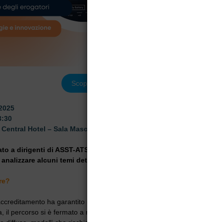
Scopri di più
 2025
3:30
Central Hotel – Sala Mascagni, Via Scarlatti 24, Milano
to a dirigenti di ASST-ATS e a Erogatori Accreditati di cure domicil
 analizzare alcuni temi determinanti per il futuro del settore.
re?
l’accreditamento ha garantito maggiore qualità e trasparenza nelle cure
ia, il percorso si è fermato a metà: valutazioni multidimensionali ancora 