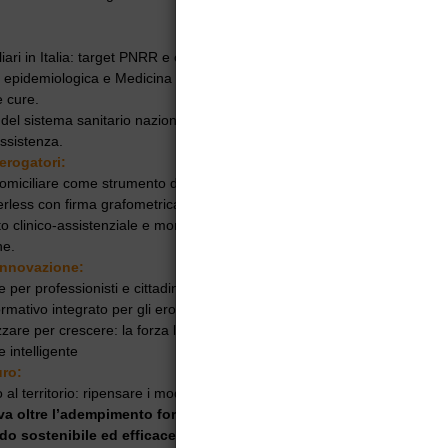
iari in Italia: target PNRR e concretezza territoriale.
epidemiologica e Medicina della complessità: misurare la fragilità e
e cure.
 del sistema sanitario nazionale, continuità delle cure e ripensamento d
assistenza.
erogatori:
miciliare come strumento di dialogo tra cittadino, erogatore e committ
erless con firma grafometrica.
 clinico-assistenziale e monitoraggio dei valori economici connessi
ne.
innovazione:
per professionisti e cittadini per facilitare la gestione delle cure domicil
rmativo integrato per gli erogatori accreditati.
zare per crescere: la forza legale e strategica di firme elettroniche e
e intelligente
uro:
o al territorio: ripensare i modelli di cura per una popolazione che invec
va oltre l’adempimento formale, per immaginare un sistema capac
do sostenibile ed efficace a una popolazione sempre più fragile e