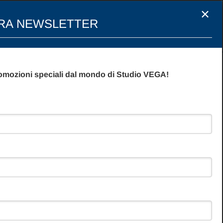
×
STRA NEWSLETTER
DI
RICHIEDI INFORMAZIONI
romozioni speciali dal mondo di Studio VEGA!
5 -
Elenco News