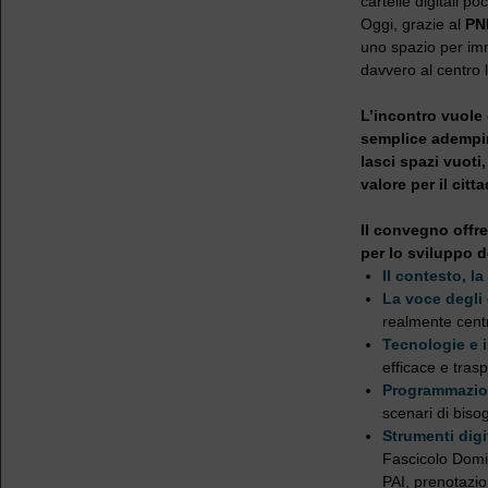
cartelle digitali p
Oggi, grazie al
PN
uno spazio per imm
davvero al centro 
L’incontro vuole 
semplice adempim
lasci spazi vuoti
valore per il citt
Il convegno offre
per lo sviluppo d
Il contesto, la
La voce degli 
realmente cent
Tecnologie e 
efficace e tras
Programmazion
scenari di biso
Strumenti digit
Fascicolo Domic
PAI, prenotazion