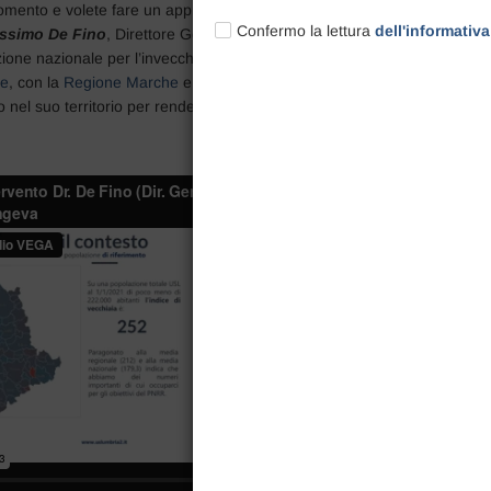
gomento e volete fare un approfondimento, vi consigliamo di guardare q
Confermo la lettura
dell'informativa
assimo De Fino
, Direttore Generale USL Umbria 2 , al congresso di
Ita
zione nazionale per l’invecchiamento e la longevità attiva, istituita nel 2
te
, con la
Regione Marche
e l’
INRCA-IRCCS
di Ancona, ci spiega come
ro nel suo territorio per rendere operativi gli obiettivi del PNRR e di Age