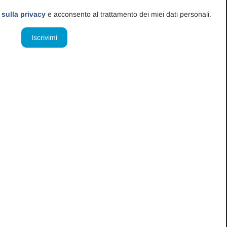
uesto
 sulla privacy
e acconsento al trattamento dei miei dati personali.
lia
011 dal
 pensa
nas.