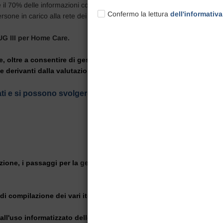
 il 70% delle informazioni con
altri strumenti interRAI (Palliative Ca
Confermo la lettura
dell'informativa
rsone in carico alla rete dei servizi.
G III per Home Care.
, oltre a consentire di gestire la presa in carico e le informazioni c
ome derivanti dalla valutazione con interRAI in modo ottimale.
ti
e si possono svolgere in qualsiasi momento e a qualsiasi 
zione, i passaggi per la
gestione dei percorsi di Cure Domiciliari
e
 di compilazione dei vari item dello strumento interRAI Home Care 
 dall'uso informatizzato dello strumento interRAI