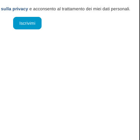
re, Long Term Care Facility, ecc.),
permettendo di
 sulla privacy
e acconsento al trattamento dei miei dati personali.
ollegate (persone di riferimento, stampe, filtri,
ora del giorno\notte utilizzando un pc\tablet o
 la valutazione con interRAI Home Care all'interno di
ed apprendere le modalità per la rivalutazione