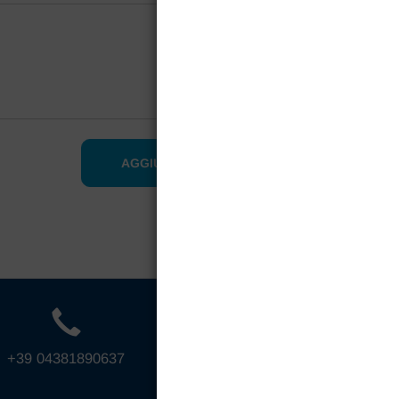
+39 04381890637
info@studiovega.it