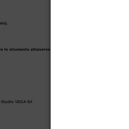
nto).
zare lo strumento attraverso l'applicativo informatico Sistema Atl@n
 Studio VEGA Srl