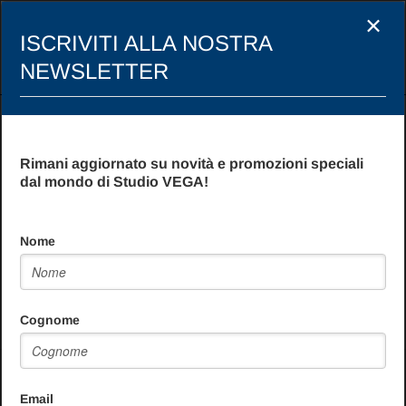
×
ISCRIVITI ALLA NOSTRA
NEWSLETTER
Leadership efficace: È il
momento giusto per
Rimani aggiornato su novità e promozioni speciali
dal mondo di Studio VEGA!
migliorare, superare gli
ostacoli e guidare il gruppo
Nome
nel processo di cambiamento
organizzativo
Cognome
Descrizione
Email