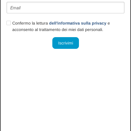
I
servizi alla Persona
sono costantemente sollecitati da spinte
all'
innovazione
e al
cambiamento
provenienti da
aggiornamenti
normativi, scientifici e sociali
che insieme pongono una
Confermo la lettura
dell'informativa sulla privacy
e
domanda di
costante riadattamento
verso l'ambiente sociale di
acconsento al trattamento dei miei dati personali.
riferimento.
Tale
cambiamento
va
guidato
e
accompagnato
da figure che
hanno una
leadership formale e sostanziale
, a cui spetta l'onere
e l'
abilità gestionale
, di interpretare i segnali deboli e tradurli in
un
percorso strutturato di innovazione e adeguamento delle
risposte aziendali ai bisogni rilevati.
|
Obiettivi del corso
Analizzare il
concetto di
leadership
e le modalità
attraverso le quali
costruire una
leadership